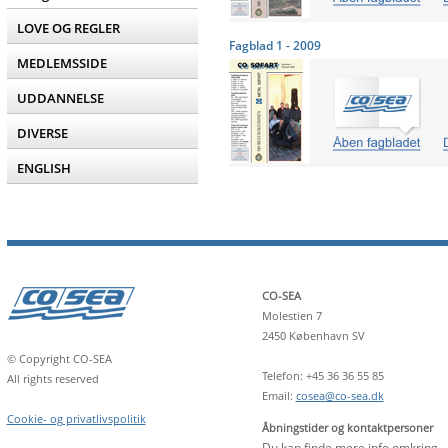
LOVE OG REGLER
Fagblad 1 - 2009
MEDLEMSSIDE
UDDANNELSE
DIVERSE
ENGLISH
CO-SEA
Molestien 7
2450 København SV
© Copyright CO-SEA
Telefon: +45 36 36 55 85
All rights reserved
Email:
cosea@co-sea.dk
Cookie- og privatlivspolitik
Åbningstider og kontaktpersoner
Du kan finde mere info omkring