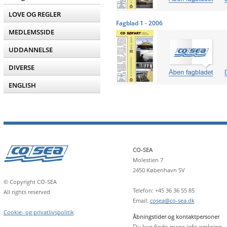
LOVE OG REGLER
Fagblad 1 - 2006
MEDLEMSSIDE
UDDANNELSE
DIVERSE
ENGLISH
CO-SEA
Molestien 7
2450 København SV
© Copyright CO-SEA
Telefon: +45 36 36 55 85
All rights reserved
Email:
cosea@co-sea.dk
Cookie- og privatlivspolitik
Åbningstider og kontaktpersoner
Du kan finde mere info omkring