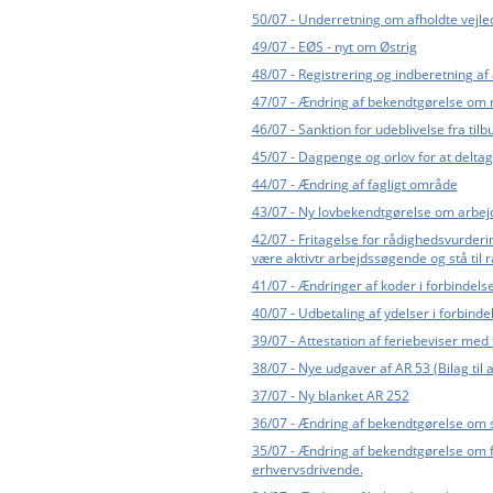
50/07 - Underretning om afholdte vejl
49/07 - EØS - nyt om Østrig
48/07 - Registrering og indberetning a
47/07 - Ændring af bekendtgørelse om 
46/07 - Sanktion for udeblivelse fra til
45/07 - Dagpenge og orlov for at delta
44/07 - Ændring af fagligt område
43/07 - Ny lovbekendtgørelse om arbej
42/07 - Fritagelse for rådighedsvurderi
være aktivtr arbejdssøgende og stå til r
41/07 - Ændringer af koder i forbinde
40/07 - Udbetaling af ydelser i forbind
39/07 - Attestation af feriebeviser med 
38/07 - Nye udgaver af AR 53 (Bilag til 
37/07 - Ny blanket AR 252
36/07 - Ændring af bekendtgørelse om s
35/07 - Ændring af bekendtgørelse om 
erhvervsdrivende.