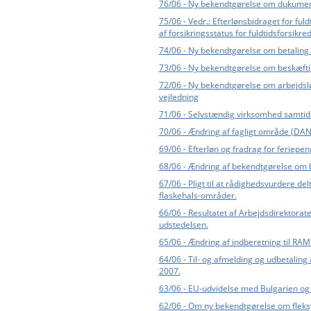
76/06 - Ny bekendtgørelse om dukumenta
75/06 - Vedr.: Efterlønsbidraget for fu
af forsikringsstatus for fuldtidsforsik
74/06 - Ny bekendtgørelse om betaling 
73/06 - Ny bekendtgørelse om beskæft
72/06 - Ny bekendtgørelse om arbejdslø
vejledning
71/06 - Selvstændig virksomhed samtid
70/06 - Ændring af fagligt område (DA
69/06 - Efterløn og fradrag for feriepe
68/06 - Ændring af bekendtgørelse om
67/06 - Pligt til at rådighedsvurdere d
flaskehals-områder.
66/06 - Resultatet af Arbejdsdirektora
udstedelsen.
65/06 - Ændring af indberetning til RA
64/06 - Til- og afmelding og udbetalin
2007.
63/06 - EU-udvidelse med Bulgarien o
62/06 - Om ny bekendtgørelse om fleks