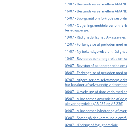
17/07 - Bestandskørsel mellem AMANDA
16/07 - Bestandskørsel mellem AMANDA
15/07 - Spørgsmål om fortrydelsesord
14/07 - Optjeningsmeddelelser om ferie
feriedagpenge.
13/07 - Rådighedstilsynet. A-kasserne
12/07 - Forlængelse af perioden med mul
11/07 - Ny bekendtgørelse om rådighed
10/07 - Revideret bekendtgørelse om se
09/07 - Revision af bekendtgørelse om en
08/07 - Forlængelse af perioden med mul
07/07 - Afgørelser om selvstændig virk
har karakter af selvstændig virksomhed,
06/07 - Udveksling af date vedr. medl
05/07 - A-kassernes anvendelse af de g
aktiveringsydelse (AR 235 og AR 236)
04/07 - A-kassernes håndtering af overfør
03/07 - Satser på det kommunale områ
02/07 - Ændring af fagligt område