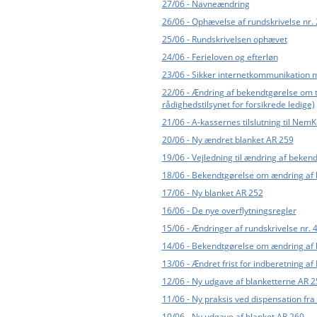
27/06 - Navneændring
26/06 - Ophævelse af rundskrivelse nr.
25/06 - Rundskrivelsen ophævet
24/06 - Ferieloven og efterløn
23/06 - Sikker internetkommunikation 
22/06 - Ændring af bekendtgørelse om 
rådighedstilsynet for forsikrede ledige)
21/06 - A-kassernes tilslutning til NemK
20/06 - Ny ændret blanket AR 259
19/06 - Vejledning til ændring af beke
18/06 - Bekendtgørelse om ændring af
17/06 - Ny blanket AR 252
16/06 - De nye overflytningsregler
15/06 - Ændringer af rundskrivelse nr. 
14/06 - Bekendtgørelse om ændring af b
13/06 - Ændret frist for indberetning a
12/06 - Ny udgave af blanketterne AR 2
11/06 - Ny praksis ved dispensation fra
10/06 - Ny udgave af blanket AR 269