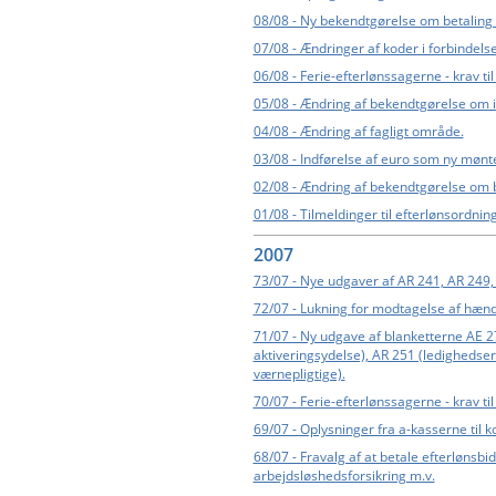
08/08 - Ny bekendtgørelse om betaling 
07/08 - Ændringer af koder i forbinde
06/08 - Ferie-efterlønssagerne - krav t
05/08 - Ændring af bekendtgørelse om i
04/08 - Ændring af fagligt område.
03/08 - Indførelse af euro som ny mønt
02/08 - Ændring af bekendtgørelse om
01/08 - Tilmeldinger til efterlønsordni
2007
73/07 - Nye udgaver af AR 241, AR 249,
72/07 - Lukning for modtagelse af hæn
71/07 - Ny udgave af blanketterne AE 2
aktiveringsydelse), AR 251 (ledigheds
værnepligtige).
70/07 - Ferie-efterlønssagerne - krav t
69/07 - Oplysninger fra a-kasserne til 
68/07 - Fravalg af at betale efterlønsbi
arbejdsløshedsforsikring m.v.