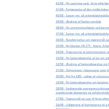
42/08 - Ny sagstype vedr. ferie-efterlø
41/08 - Forlængelse af den midlertidig
40/08 - Satser mv. på arbejdsløshedsf
39/08 - Ændring af fagligt område
38/08 - Ny omregningsfaktor ved beregni
37/08 - Satser mv. på arbejdsløshedsf
36/08 - Rundskrivelse om spørgsmål og s
35/08 - Ny blanket AR 275 - Attest: Arbe
34/08 - Præcisering af administrative r
33/08 - Ny bekendtgørelse af lov om ar
32/08 - Ændring af bekendtgørelse om fl
31/08 - Oplysninger i klagesager over f
30/08 - Nyt fra EØS - ophør af refusio
29/08 - Ny bekendtgørelse om betaling 
28/08 - Vedrørende overgangsordninger
supplerende dagpenge og selvforskyldt
27/08 - Spørgsmål og svar til ferie-efte
26/08 - Udlægning af kompetence til a-k
dagpenge