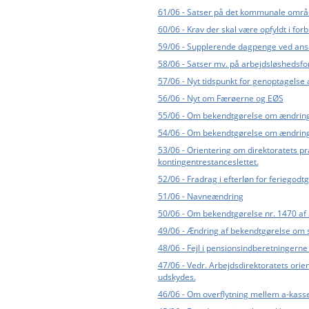
61/06 - Satser på det kommunale områ
60/06 - Krav der skal være opfyldt i fo
59/06 - Supplerende dagpenge ved ansæ
58/06 - Satser mv. på arbejdsløshedsf
57/06 - Nyt tidspunkt for genoptagelse 
56/06 - Nyt om Færøerne og EØS
55/06 - Om bekendtgørelse om ændring 
54/06 - Om bekendtgørelse om ændring
53/06 - Orientering om direktoratets p
kontingentrestanceslettet.
52/06 - Fradrag i efterløn for feriegodt
51/06 - Navneændring
50/06 - Om bekendtgørelse nr. 1470 af
49/06 - Ændring af bekendtgørelse om s
48/06 - Fejl i pensionsindberetninger
47/06 - Vedr. Arbejdsdirektoratets orie
udskydes.
46/06 - Om overflytning mellem a-kasse