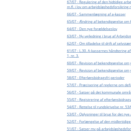
67/07 - Regulering af den hidtidige arbe
m.fl. i lov om arbejdsløshedsforsikring 
66/07 - Sammenlægning af a-kasser
65/07 - Ændring af bekendtgørelse om 
64/07 - Den nye forældelseslov
63/07 - Ny vejledning i brug af Arbejd
62/07 - Om tilladelse til drift af selv
61/07 - L.30. A-kassernes håndtering af
1, nr. 3.
60/07 - Revision af bekendtgørelse om y
59/07 - Revision af bekendtgørelse om y
58/07 - Efterlønsbidragsfri perioder
57/07 - Præcisering af reglerne om defin
56/07 - Satser på det kommunale områ
55/07 - Registrering af efterlønsbidrags
54/07 - Rettelse til rundskrivelse nr. 53
53/07 - Oplysninger til brug for det ny
52/07 - Forlængelse af den midlertidig
51/07 - Satser mv på arbejdsløshedsfo