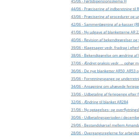
45/06 - Førtidspensionsskema H
44/06 - Præcisering af indberetning ti
43/06 - Præcisering af procedurer og u
42/06 - Sammenlægning af a-kasser (R
41/06 - Ny udgave af blanketterne AR 22
40/06 - Revision af bekendtgørelser og
39/06 - Klagesager vedr. fradrag i efterl
38/06 - Bekendtgørelse om ændring af 
37/06 - Ændret praksis vedr. ... ophør
36/06 - De nye blanketter AR50, AR53 
35/06 - Forretningsgange og underretnin
34/06 - Ansøgning om uhævede feriep
33/06 - Udbetaling af feriepenge efter 
32/06 - Ændring til blanket AR284
31/06 - Ny optagelses- og overflytnings
30/06 - Udbetalingsperioden i decemb
29/06 - Bestandskørsel mellem Amanda
28/06 - Overgangsreglerne for arbejdst