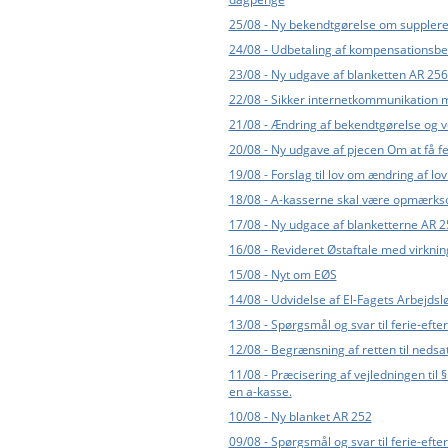
25/08 - Ny bekendtgørelse om supple
24/08 - Udbetaling af kompensationsbe
23/08 - Ny udgave af blanketten AR 256
22/08 - Sikker internetkommunikation 
21/08 - Ændring af bekendtgørelse og ve
20/08 - Ny udgave af pjecen Om at få 
19/08 - Forslag til lov om ændring af l
18/08 - A-kasserne skal være opmærkso
17/08 - Ny udgace af blanketterne AR 25
16/08 - Revideret Østaftale med virknin
15/08 - Nyt om EØS
14/08 - Udvidelse af El-Fagets Arbejds
13/08 - Spørgsmål og svar til ferie-efte
12/08 - Begrænsning af retten til neds
11/08 - Præcisering af vejledningen til 
en a-kasse.
10/08 - Ny blanket AR 252
09/08 - Spørgsmål og svar til ferie-efte