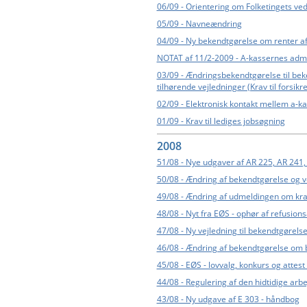
06/09 - Orientering om Folketingets ved
05/09 - Navneændring
04/09 - Ny bekendtgørelse om renter af
NOTAT af 11/2-2009 - A-kassernes admin
03/09 - Ændringsbekendtgørelse til bek
tilhørende vejledninger (Krav til forsi
02/09 - Elektronisk kontakt mellem a-ka
01/09 - Krav til lediges jobsøgning
2008
51/08 - Nye udgaver af AR 225, AR 241,
50/08 - Ændring af bekendtgørelse og ve
49/08 - Ændring af udmeldingen om krave
48/08 - Nyt fra EØS - ophør af refusion
47/08 - Ny vejledning til bekendtgørelse
46/08 - Ændring af bekendtgørelse om
45/08 - EØS - lovvalg, konkurs og attest
44/08 - Regulering af den hidtidige ar
43/08 - Ny udgave af E 303 - håndbog