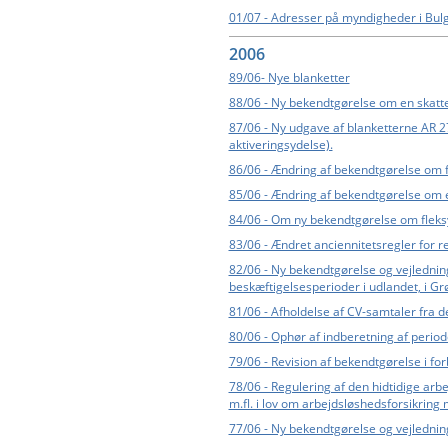
01/07 - Adresser på myndigheder i Bu
2006
89/06- Nye blanketter
88/06 - Ny bekendtgørelse om en skatte
87/06 - Ny udgave af blanketterne AR 2
aktiveringsydelse).
86/06 - Ændring af bekendtgørelse om
85/06 - Ændring af bekendtgørelse om el
84/06 - Om ny bekendtgørelse om fleks
83/06 - Ændret anciennitetsregler for ret 
82/06 - Ny bekendtgørelse og vejledning 
beskæftigelsesperioder i udlandet, i Gr
81/06 - Afholdelse af CV-samtaler fra d
80/06 - Ophør af indberetning af peri
79/06 - Revision af bekendtgørelse i f
78/06 - Regulering af den hidtidige arbe
m.fl. i lov om arbejdsløshedsforsikring 
77/06 - Ny bekendtgørelse og vejledning