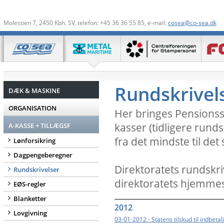
Molestien 7, 2450 Kbh. SV, telefon: +45 36 36 55 85, e-mail:
cosea@co-sea.dk
Rundskrivel
DÆK & MASKINE
ORGANISATION
Her bringes Pensionsst
kasser (tidligere rund
A-KASSE + TILLÆGSF
fra det mindste til det
Lønforsikring
Dagpengeberegner
Direktoratets rundskri
Rundskrivelser
direktoratets hjemme
EØS-regler
Blanketter
2012
Lovgivning
03-01-2012 - Statens tilskud til indbetal