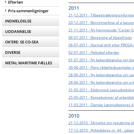
Efterløn
2011
Pris-sammenligninger
21-12-2011 - Tilbagetrækningsreforme
INDMELDELSE
20-12-2011 - Benchmarking af a-kasser
21-11-2011 - Ny hjemmeside "Center fo
UDDANNELSE
06-07-2011 - Beregning af klagefrister
OK'ERE: SE CO-SEA
06-07-2011 - Normal drift efter PROSA-k
DIVERSE
02-07-2011 - Fleksibel efterløn
01-07-2011 - Ny bekendtgørelse om kla
METAL MARITIME FÆLLES
30-06-2011 - Flere rådighedssamtaler af
28-06-2011 - Ny bekendtgørelse om san
28-06-2011 - Ny bekendtgørelse om a-kas
31-05-2011 - Elektronisk sagsudvekslin
25-05-2011 - Konsekvenser af arbejdsko
11-03-2011 - Danske Lønmodtageres A-ka
2010
21-12-2010 - Skrivelse om regulering af
17-12-2010 - Nyhedsbrev nr. 44 - udse